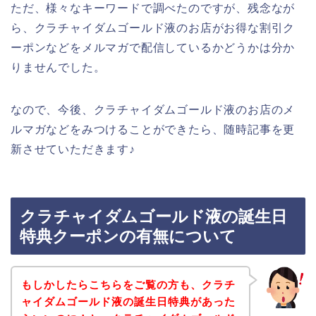
ただ、様々なキーワードで調べたのですが、残念なが
ら、クラチャイダムゴールド液のお店がお得な割引ク
ーポンなどをメルマガで配信しているかどうかは分か
りませんでした。
なので、今後、クラチャイダムゴールド液のお店のメ
ルマガなどをみつけることができたら、随時記事を更
新させていただきます♪
クラチャイダムゴールド液の誕生日
特典クーポンの有無について
もしかしたらこちらをご覧の方も、クラチ
ャイダムゴールド液の誕生日特典があった