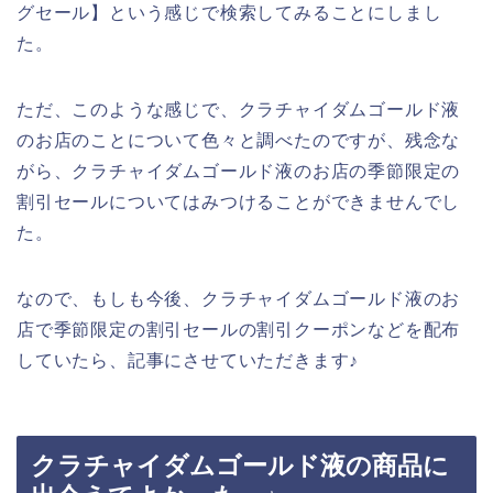
グセール】という感じで検索してみることにしまし
た。
ただ、このような感じで、クラチャイダムゴールド液
のお店のことについて色々と調べたのですが、残念な
がら、クラチャイダムゴールド液のお店の季節限定の
割引セールについてはみつけることができませんでし
た。
なので、もしも今後、クラチャイダムゴールド液のお
店で季節限定の割引セールの割引クーポンなどを配布
していたら、記事にさせていただきます♪
クラチャイダムゴールド液の商品に