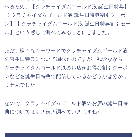
べるため、【クラチャイダムゴールド液 誕生日特典】
【 クラチャイダムゴールド液 誕生日特典割引クーポ
ン】【 クラチャイダムゴールド液 誕生日特典割引セー
ル】という感じで調べてみることにしました。
ただ、様々なキーワードでクラチャイダムゴールド液
の誕生日特典について調べたのですが、残念ながら、
クラチャイダムゴールド液のお店がお得な割引クーポ
ンなどを誕生日特典で配信しているかどうかは分かり
ませんでした。
なので、クラチャイダムゴールド液のお店の誕生日特
典については引き続き調べていきますね♪