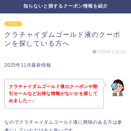
知らないと損するクーポン情報を紹介
クーポン
クラチャイダムゴールド液のクーポ
ンを探している方へ
2020年12月9日
2025年11月最新情報
クラチャイダムゴールド液のクーポンや割
引セールなどお得な情報がないかを探して
みました～♪
なのでクラチャイダムゴールド液に興味のある方は参
考にしていただけると幸いです。