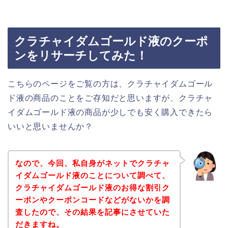
クラチャイダムゴールド液のクーポ
ンをリサーチしてみた！
こちらのページをご覧の方は、クラチャイダムゴール
ド液の商品のことをご存知だと思いますが、クラチャ
イダムゴールド液の商品が少しでも安く購入できたら
いいと思いませんか？
なので、今回、私自身がネットでクラチャ
イダムゴールド液のことについて調べて、
クラチャイダムゴールド液のお得な割引ク
ーポンやクーポンコードなどがないかを調
査したので、その結果を記事にさせていた
だきますね。