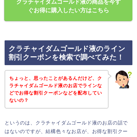
クラチャイダムゴールド液の商品を今す
ぐお得に購入したい方はこちら
クラチャイダムゴールド液のライン
割引クーポンを検索で調べてみた！
ちょっと、思ったことがあるんだけど、ク
ラチャイダムゴールド液のお店でラインな
どでお得な割引クーポンなどを配布してい
ないの？
というのは、クラチャイダムゴールド液のお店の話で
はないのですが、結構色々なお店が、お得な割引クー