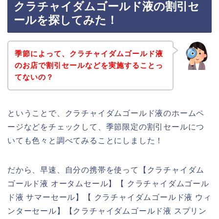
クラチャイダムゴールド液の割引セ
ールを探してみた！
季節によって、クラチャイダムゴールド液
のお店で割引セールなどを実施することっ
てないの？
ということで、クラチャイダムゴールド液のホームペ
ージなどをチェックして、季節限定の割引セールにつ
いても色々と調べてみることにしました！
だから、早速、自分の携帯を使って【クラチャイダム
ゴールド液 オータムセール】【 クラチャイダムゴール
ド液 サマーセール】【 クラチャイダムゴールド液 ウィ
ンターセール】【クラチャイダムゴールド液 スプリン