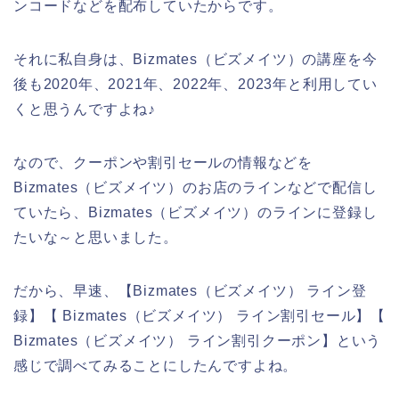
ンコードなどを配布していたからです。
それに私自身は、Bizmates（ビズメイツ）の講座を今
後も2020年、2021年、2022年、2023年と利用してい
くと思うんですよね♪
なので、クーポンや割引セールの情報などを
Bizmates（ビズメイツ）のお店のラインなどで配信し
ていたら、Bizmates（ビズメイツ）のラインに登録し
たいな～と思いました。
だから、早速、【Bizmates（ビズメイツ） ライン登
録】【 Bizmates（ビズメイツ） ライン割引セール】【
Bizmates（ビズメイツ） ライン割引クーポン】という
感じで調べてみることにしたんですよね。