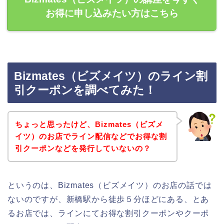
お得に申し込みたい方はこちら
Bizmates（ビズメイツ）のライン割
引クーポンを調べてみた！
ちょっと思ったけど、Bizmates（ビズメ
イツ）のお店でライン配信などでお得な割
引クーポンなどを発行していないの？
というのは、Bizmates（ビズメイツ）のお店の話では
ないのですが、新橋駅から徒歩５分ほどにある、とあ
るお店では、ラインにてお得な割引クーポンやクーポ