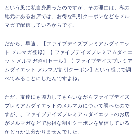
という風に私自身思ったのですが、その理由は、私の
地元にあるお店では、お得な割引クーポンなどをメル
マガで配信しているからです。
だから、早速、【ファイブデイズプレミアムダイエッ
ト メルマガ登録】【 ファイブデイズプレミアムダイエ
ット メルマガ割引セール】【 ファイブデイズプレミア
ムダイエット メルマガ割引クーポン】という感じで調
べてみることにしたんですよね。
ただ、友達にも協力してもらいながらファイブデイズ
プレミアムダイエットのメルマガについて調べたので
すが、、ファイブデイズプレミアムダイエットのお店
がメルマガなどでお得な割引クーポンを配信している
かどうかは分かりませんでした。