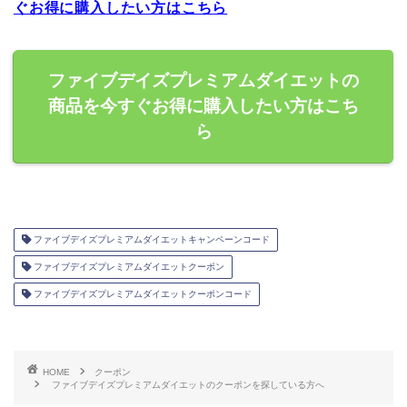
ぐお得に購入したい方はこちら
ファイブデイズプレミアムダイエットの
商品を今すぐお得に購入したい方はこち
ら
ファイブデイズプレミアムダイエットキャンペーンコード
ファイブデイズプレミアムダイエットクーポン
ファイブデイズプレミアムダイエットクーポンコード
HOME
クーポン
ファイブデイズプレミアムダイエットのクーポンを探している方へ