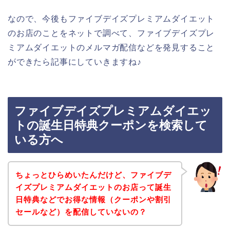
なので、今後もファイブデイズプレミアムダイエット
のお店のことをネットで調べて、ファイブデイズプレ
ミアムダイエットのメルマガ配信などを発見すること
ができたら記事にしていきますね♪
ファイブデイズプレミアムダイエッ
トの誕生日特典クーポンを検索して
いる方へ
ちょっとひらめいたんだけど、ファイブデ
イズプレミアムダイエットのお店って誕生
日特典などでお得な情報（クーポンや割引
セールなど）を配信していないの？