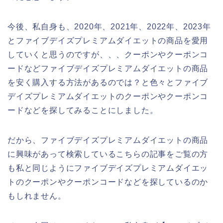
今後、私自身も、2020年、2021年、2022年、2023年
とファイブデイズプレミアムダイエットの商品を愛用
していくと思うのですが、、、クーポンやクーポンコ
ードなどファイブデイズプレミアムダイエットの商品
を安く購入する方法があるのでは？と色々とファイブ
デイズプレミアムダイエットのクーポンやクーポンコ
ードなどを探してみることにしました。
だから、ファイブデイズプレミアムダイエットの商品
に興味があって検索しているこちらの記事をご覧の方
も私と同じようにファイブデイズプレミアムダイエッ
トのクーポンやクーポンコードなどを探しているのか
もしれません。