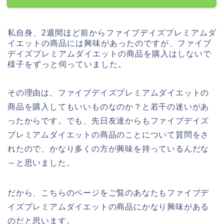
私自身、2週間ほど前からファイブデイズプレミアムダ
イエットの商品には興味があったのですが、ファイブ
デイズプレミアムダイエットの商品を購入はしないで
様子をずっと伺っていました。
その理由は、ファイブデイズプレミアムダイエットの
商品を購入してもいいものなのか？と若干の迷いがあ
ったからです。でも、先日友達からもファイブデイズ
プレミアムダイエットの商品のことについて質問をさ
れたので、かなり多くの方が興味を持っているんだな
～と思いました。
だから、こちらのページをご覧のあなたもファイブデ
イズプレミアムダイエットの商品にかなり興味がある
のだと思います。