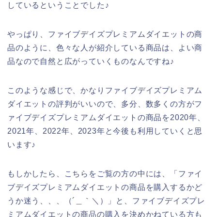
しているということでした♪
やっぱり、ファイブデイズプレミアムダイエットの商
品のように、色々な人が紹介している商品は、よい商
品なので自然と広がっていくものなんですね♪
このような感じで、かなりファイブデイズプレミアム
ダイエットの評判がいいので、多分、数多くの方がフ
ァイブデイズプレミアムダイエットの商品を2020年、
2021年、2022年、2023年と今後も利用していくと思
います♪
もしかしたら、こちらをご覧の方の中には、「ファイ
ブデイズプレミアムダイエットの商品を購入するかど
うか迷う、、、（´＿｀＼）」と、ファイブデイズプレ
ミアムダイエットの商品の購入を決めかねている方も