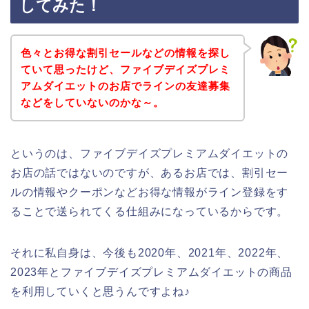
してみた！
色々とお得な割引セールなどの情報を探し
ていて思ったけど、ファイブデイズプレミ
アムダイエットのお店でラインの友達募集
などをしていないのかな～。
というのは、ファイブデイズプレミアムダイエットの
お店の話ではないのですが、あるお店では、割引セー
ルの情報やクーポンなどお得な情報がライン登録をす
ることで送られてくる仕組みになっているからです。
それに私自身は、今後も2020年、2021年、2022年、
2023年とファイブデイズプレミアムダイエットの商品
を利用していくと思うんですよね♪