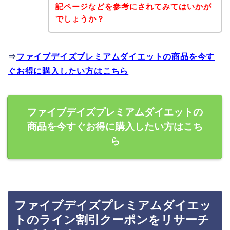
記ページなどを参考にされてみてはいかが
でしょうか？
⇒
ファイブデイズプレミアムダイエットの商品を今す
ぐお得に購入したい方はこちら
ファイブデイズプレミアムダイエットの
商品を今すぐお得に購入したい方はこち
ら
ファイブデイズプレミアムダイエッ
トのライン割引クーポンをリサーチ