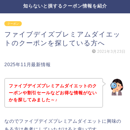
知らないと損するクーポン情報を紹介
クーポン
ファイブデイズプレミアムダイエッ
トのクーポンを探している方へ
2021年3月23日
2025年11月最新情報
ファイブデイズプレミアムダイエットのク
ーポンや割引セールなどお得な情報がない
かを探してみました～♪
なのでファイブデイズプレミアムダイエットに興味の
ある方は参考にしていただけると幸いです。