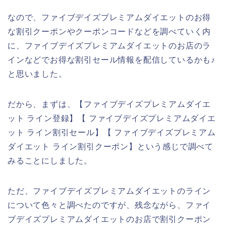
なので、ファイブデイズプレミアムダイエットのお得
な割引クーポンやクーポンコードなどを調べていく内
に、ファイブデイズプレミアムダイエットのお店のラ
インなどでお得な割引セール情報を配信しているかも♪
と思いました。
だから、まずは、【ファイブデイズプレミアムダイエ
ット ライン登録】【 ファイブデイズプレミアムダイエ
ット ライン割引セール】【 ファイブデイズプレミアム
ダイエット ライン割引クーポン】という感じで調べて
みることにしました。
ただ、ファイブデイズプレミアムダイエットのライン
について色々と調べたのですが、残念ながら、ファイ
ブデイズプレミアムダイエットのお店で割引クーポン