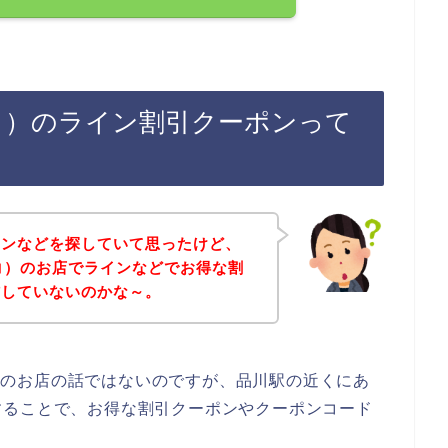
アンコ）のライン割引クーポンって
ポンなどを探していて思ったけど、
アンコ）のお店でラインなどでお得な割
信していないのかな～。
ンコ）のお店の話ではないのですが、品川駅の近くにあ
することで、お得な割引クーポンやクーポンコード