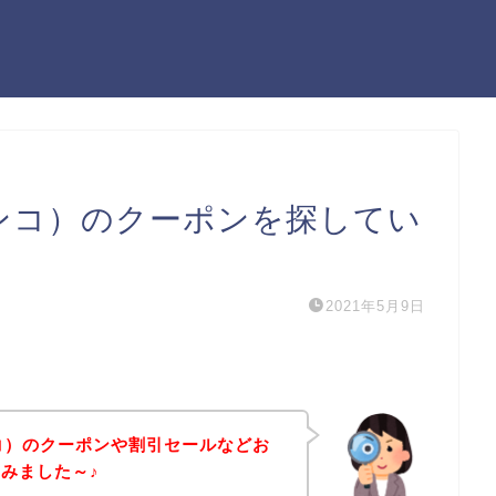
ビアンコ）のクーポンを探してい
2021年5月9日
アンコ）のクーポンや割引セールなどお
みました～♪