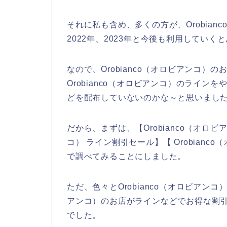
それに私も含め、多くの方が、Orobianc
2022年、2023年と今後も利用していく
なので、Orobianco（オロビアンコ）
Orobianco（オロビアンコ）のライ
どを配布していないのかな～と思いまし
だから、まずは、【Orobianco（オロビア
コ） ライン割引セール】【 Orobian
で調べてみることにしました。
ただ、色々とOrobianco（オロビアンコ
アンコ）のお店がラインなどでお得な割
でした。