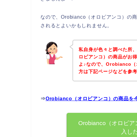
なので、Orobianco（オロビアンコ
されるとよいかもしれません。
私自身が色々と調べた所、下
ロビアンコ）の商品がお
よ♪なので、Orobian
方は下記ページなどを参
⇒
Orobianco（オロビアンコ）の商
Orobianco（オ
入し