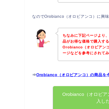
なのでOrobianco（オロビアンコ）
ちなみに下記ページより、O
品がお得な価格で購入する
Orobianco（オロビ
ージなどを参考にされて
⇒
Orobianco（オロビアンコ）の商
Orobianco（オ
入し