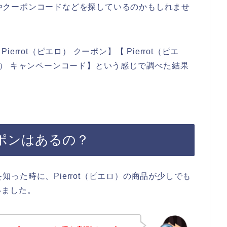
ポンやクーポンコードなどを探しているのかもしれませ
rot（ピエロ） クーポン】【 Pierrot（ピエ
ピエロ） キャンペーンコード】という感じで調べた結果
クーポンはあるの？
を知った時に、Pierrot（ピエロ）の商品が少しでも
いました。