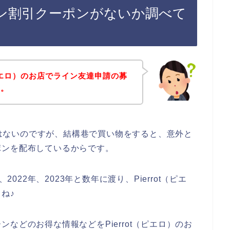
ライン割引クーポンがないか調べて
（ピエロ）のお店でライン友達申請の募
～。
店ではないのですが、結構巷で買い物をすると、意外と
ポンを配布しているからです。
2022年、2023年と数年に渡り、Pierrot（ピエ
ね♪
などのお得な情報などをPierrot（ピエロ）のお