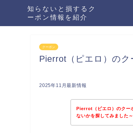
知らないと損するク
ーポン情報を紹介
クーポン
Pierrot（ピエロ）
2025年11月最新情報
Pierrot（ピエロ）の
ないかを探してみました～