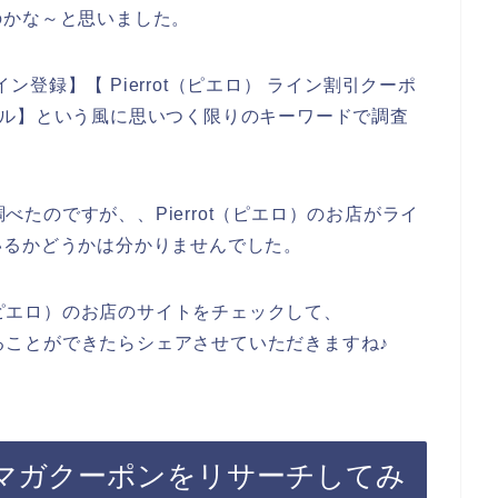
のかな～と思いました。
イン登録】【 Pierrot（ピエロ） ライン割引クーポ
引セール】という風に思いつく限りのキーワードで調査
調べたのですが、、Pierrot（ピエロ）のお店がライ
いるかどうかは分かりませんでした。
t（ピエロ）のお店のサイトをチェックして、
つけることができたらシェアさせていただきますね♪
メルマガクーポンをリサーチしてみ