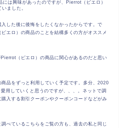
品には興味があったのですが、Pierrot（ピエロ）
ていました。
品を購入した後に後悔をしたくなかったからです。で
ot（ピエロ）の商品のことを結構多くの方がオススメ
ierrot（ピエロ）の商品に関心があるのだと思い
）の商品をずっと利用していく予定です。多分、2020
ずっと愛用していくと思うのですが、、、。ネットで調
お得に購入する割引クーポンやクーポンコードなどがみ
色々と調べているこちらをご覧の方も、過去の私と同じ