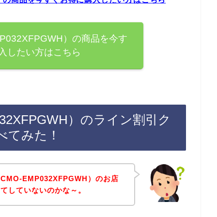
P032XFPGWH）の商品を今す
入したい方はこちら
032XFPGWH）のライン割引ク
べてみた！
MO-EMP032XFPGWH）のお店
ってしていないのかな～。