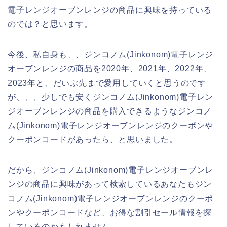
電子レンジオーブンレンジの商品に興味を持っている
のでは？と思います。
今後、私自身も、、ジンコノム(Jinkonom)電子レンジ
オーブンレンジの商品を2020年、2021年、2022年、
2023年と、だいぶ先まで愛用していくと思うのです
が、、、少しでも安くジンコノム(Jinkonom)電子レン
ジオーブンレンジの商品を購入できるようなジンコノ
ム(Jinkonom)電子レンジオーブンレンジのクーポンや
クーポンコードがあったら、と思いました。
だから、ジンコノム(Jinkonom)電子レンジオーブンレ
ンジの商品に興味があって検索しているあなたもジン
コノム(Jinkonom)電子レンジオーブンレンジのクーポ
ンやクーポンコードなど、お得な割引セール情報を探
しているのかもしれません。