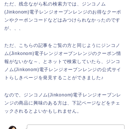
ただ、残念ながら私の検索力では、ジンコノム
(Jinkonom)電子レンジオーブンレンジのお得なクーポ
ンやクーポンコードなどはみつけられなかったのです
が、、、
ただ、こちらの記事をご覧の方と同じようにジンコノ
ム(Jinkonom)電子レンジオーブンレンジのクーポン情
報がないかな～、とネットで検索していたら、ジンコ
ノム(Jinkonom)電子レンジオーブンレンジの公式サイ
トらしきページを発見することができました♪
なので、ジンコノム(Jinkonom)電子レンジオーブンレ
ンジの商品に興味のある方は、下記ページなどをチェ
ックされるとよいかもしれません。