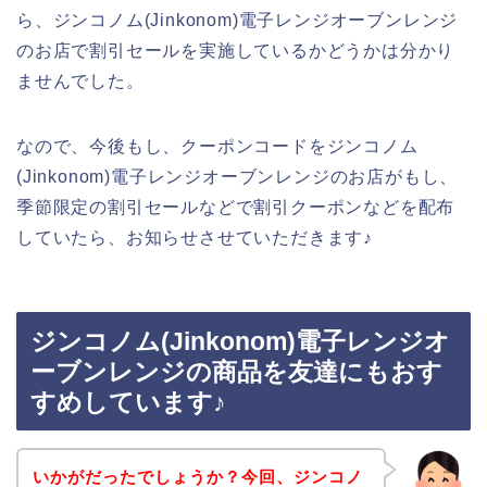
ら、ジンコノム(Jinkonom)電子レンジオーブンレンジ
のお店で割引セールを実施しているかどうかは分かり
ませんでした。
なので、今後もし、クーポンコードをジンコノム
(Jinkonom)電子レンジオーブンレンジのお店がもし、
季節限定の割引セールなどで割引クーポンなどを配布
していたら、お知らせさせていただきます♪
ジンコノム(Jinkonom)電子レンジオ
ーブンレンジの商品を友達にもおす
すめしています♪
いかがだったでしょうか？今回、ジンコノ