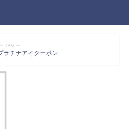
― TAG ―
プラチナアイクーポン